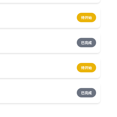
待开始
已完成
待开始
已完成