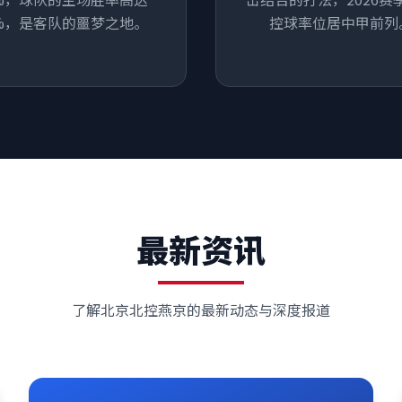
5%，是客队的噩梦之地。
控球率位居中甲前列
最新资讯
了解北京北控燕京的最新动态与深度报道