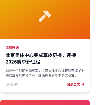
主场升级
北京奥体中心完成草皮更换，迎接
2026赛季新征程
经过一个月的紧张施工，北京奥体中心体育场完成了全
天然草皮的更换工作，球场质量达到亚足联标准...
09:45
阅读全文