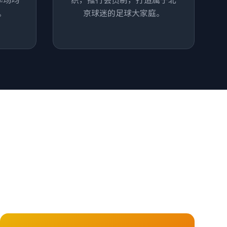
。
京球迷的足球大家庭。