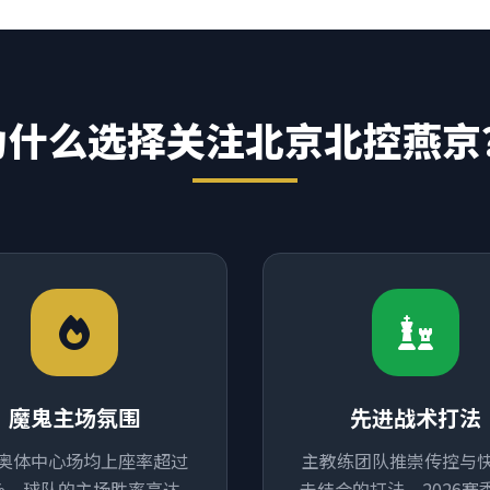
为什么选择关注北京北控燕京
魔鬼主场氛围
先进战术打法
奥体中心场均上座率超过
主教练团队推崇传控与
5%，球队的主场胜率高达
击结合的打法，2026赛