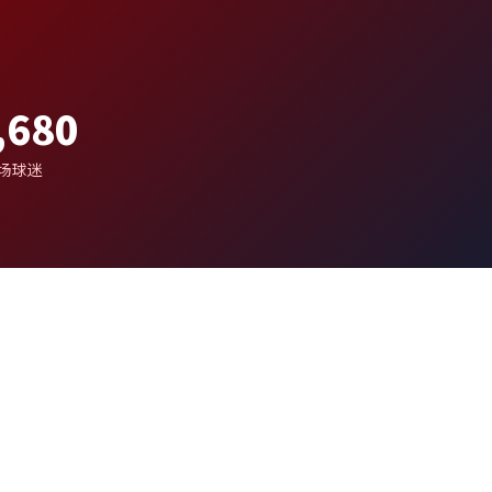
,680
场球迷